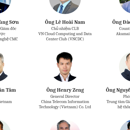
ùng Sơn
Ông Lê Hoài Nam
Ông Đà
 Giám đốc
Chủ nhiệm CLB
Count
ược
VN Cloud Computing and Data
Akamai 
 nghệ CMC
Center Club (VNCDC)
ân Tâm
Ông Henry Zeng
Ông Nguy
General Director
Phó
Vietnam
China Telecom Information
Trung tâm Gi
Technology (Vietnam) Co. Ltd
hệ thố