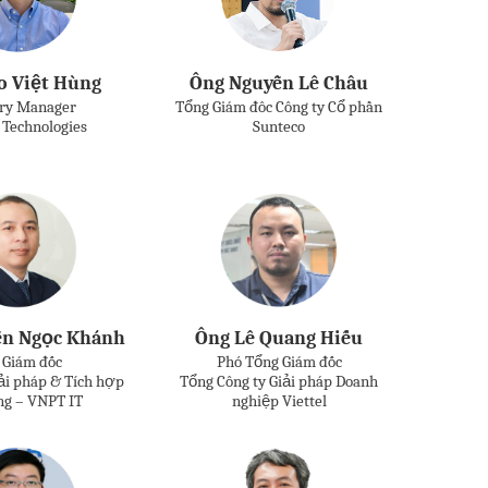
o Việt Hùng
Ông Nguyễn Lê Châu
ry Manager
Tổng Giám đôc Công ty Cổ phần
Technologies
Sunteco
ễn Ngọc Khánh
Ông Lê Quang Hiếu
 Giám đốc
Phó Tổng Giám đốc
ải pháp & Tích hợp
Tổng Công ty Giải pháp Doanh
ng – VNPT IT
nghiệp Viettel