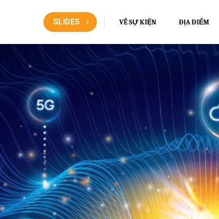
SLIDES
VỀ SỰ KIỆN
ĐỊA ĐIỂM